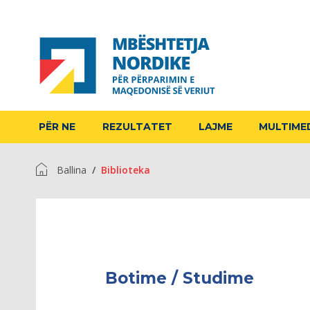
PËR NE
REZULTATET
LAJME
MULTIME
Ballina
Biblioteka
Botime / Studime