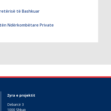
retërisë të Bashkuar
ejtën Ndërkombëtare Private
Zyra e projektit
Debarcë 3
1000 Shkup