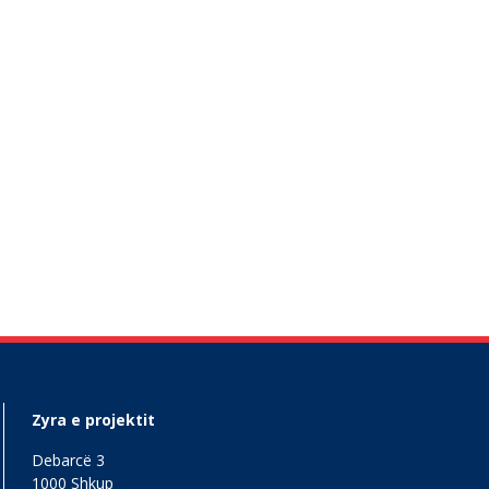
Zyra e projektit
Debarcë 3
1000 Shkup