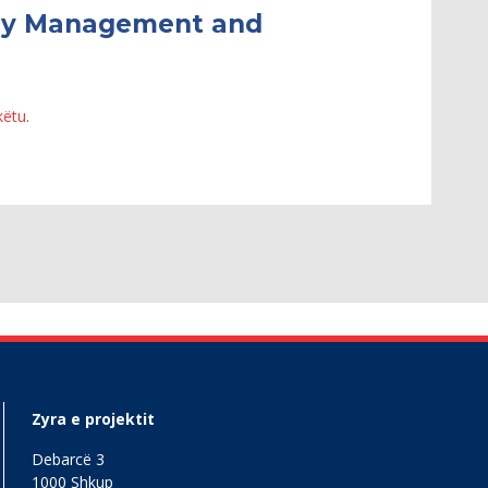
rgy Management and
këtu
.
Zyra e projektit
Debarcë 3
1000 Shkup