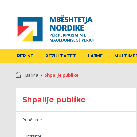
PËR NE
REZULTATET
LAJME
MULTIME
Ballina
Shpallje publike
Shpallje publike
Punësime
Furnizime