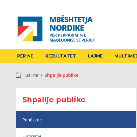
PËR NE
REZULTATET
LAJME
MULTIME
Ballina
Shpallje publike
Shpallje publike
Punësime
Furnizime