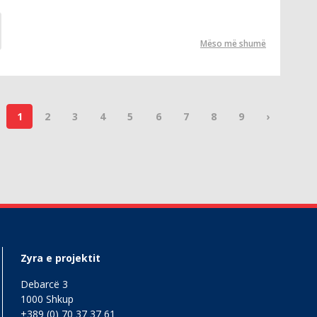
Mëso më shumë
1
2
3
4
5
6
7
8
9
›
Zyra e projektit
Debarcë 3
1000 Shkup
+389 (0) 70 37 37 61