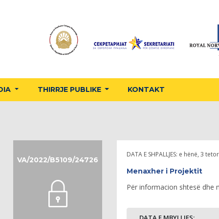
DIA
THIRRJE PUBLIKE
KONTAKT
DATA E SHPALLJES:
e hënë, 3 tetor
VA/2022/B5109/24726
Menaxher i Projektit
Për informacion shtesë dhe më
DATA E MBYLLJES: