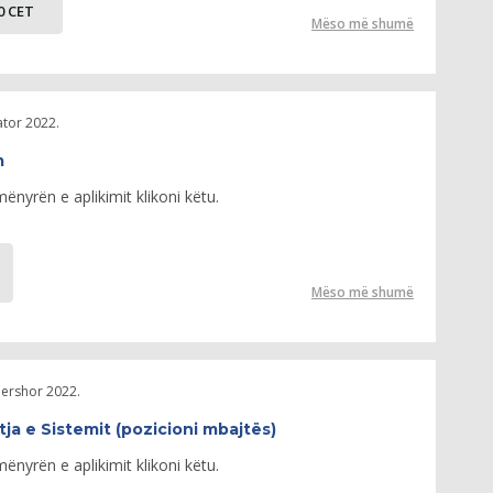
00 CET
Mëso më shumë
ator 2022.
m
nyrën e aplikimit klikoni këtu.
Mëso më shumë
qershor 2022.
ja e Sistemit (pozicioni mbajtës)
nyrën e aplikimit klikoni këtu.