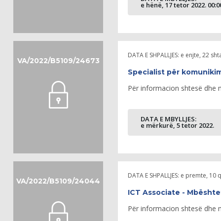
e hënë, 17 tetor 2022. 00:
DATA E SHPALLJES:
e enjte, 22 sht
VA/2022/B5109/24673
Specialist për komuniki
Për informacion shtesë dhe më
DATA E MBYLLJES:
e mërkurë, 5 tetor 2022.
DATA E SHPALLJES:
e premte, 10 
VA/2022/B5109/24044
ICT Associate - Mbështet
Për informacion shtesë dhe më