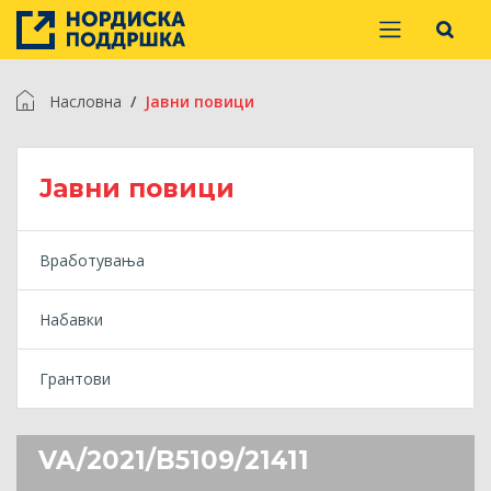
Насловна
Jавни повици
Jавни повици
Вработувања
Набавки
Грантови
VA/2021/B5109/21411