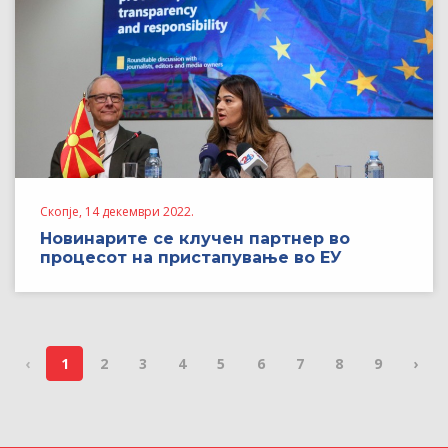
Скопје, 14 декември 2022.
Новинарите се клучен партнер во
процесот на пристапување во ЕУ
‹
1
2
3
4
5
6
7
8
9
›