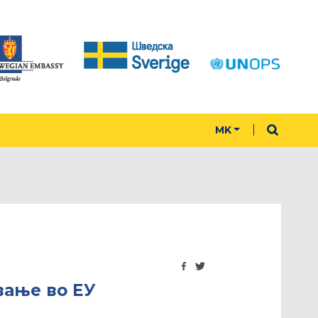
MK
вање во ЕУ