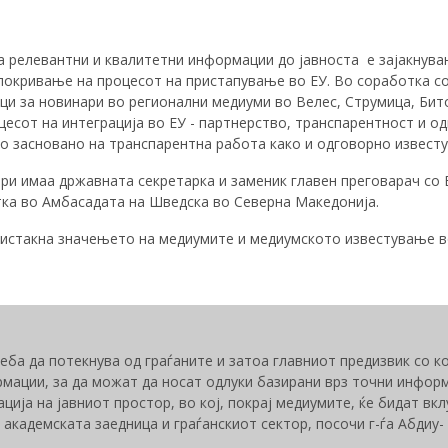
а релевантни и квалитетни информации до јавноста е зајакнува
окривање на процесот на пристапување во ЕУ. Во соработка со
и за новинари во регионални медиуми во Велес, Струмица, Бито
есот на интеграција во ЕУ - партнерство, транспарентност и од
 засновано на транспарентна работа како и одговорно извест
ри имаа државната секретарка и заменик главен преговарач со ЕУ
тка во Амбасадата на Шведска во Северна Македонија.
 истакна значењето на медиумите и медиумското известување в
ба да потекнува од граѓаните и затоа главниот предизвик со ко
мации, за да можат да носат одлуки базирани врз точни информ
ција на јавниот простор, во кој, покрај медиумите, ќе бидат вкл
 академската заедница и граѓанскиот сектор, посочи г-ѓа Абдиу-