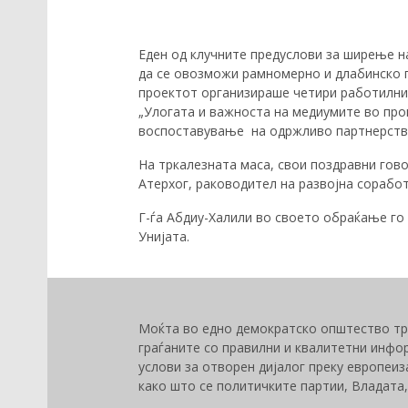
Еден од клучните предуслови за ширење н
да се овозможи рамномерно и длабинско п
проектот организираше четири работилниц
„Улогата и важноста на медиумите во проц
воспоставување на одржливо партнерство
На тркалезната маса, свои поздравни гово
Атерхог, раководител на развојна сорабо
Г-ѓа Абдиу-Халили во своето обраќање го
Унијата.
Моќта во едно демократско општество тре
граѓаните со правилни и квалитетни инфор
услови за отворен дијалог преку европеиза
како што се политичките партии, Владата,