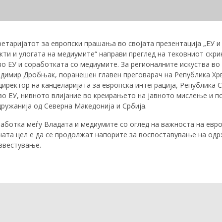
ретаријатот за европски прашања во својата презентација „ЕУ 
ти и улогата на медиумите“ направи преглед на тековниот скри
во ЕУ и соработката со медиумите. За регионалните искуства в
ладимир Дробњак, поранешен главен преговарач на Република Хрв
ректор на канцеларијата за европска интеграција, Република Ср
о ЕУ, нивното влијание во креирањето на јавното мислење и п
дружанија од Северна Македонија и Србија.
оработка меѓу Владата и медиумите со оглед на важноста на евр
ната цел е да се продолжат напорите за воспоставување на од
звестување.