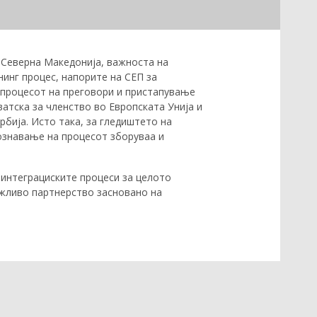
и Северна Македонија, важноста на
нинг процес, напорите на СЕП за
о процесот на преговори и пристапување
атска за членство во Европската Унија и
бија. Исто така, за гледиштето на
ознавање на процесот зборуваа и
оинтеграциските процеси за целото
ржливо партнерство засновано на