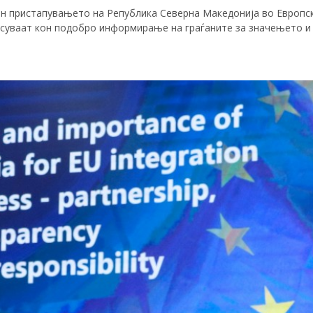
он пристапувањето на Република Северна Македонија во Европск
суваат кон подобро информирање на граѓаните за значењето и 