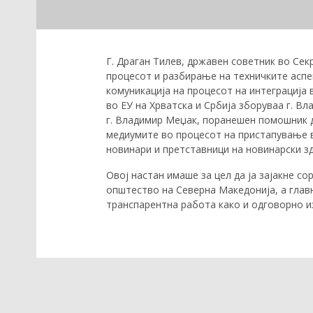
Г. Драган Тилев, државен советник во Сек
процесот и разбирање на техничките аспек
комуникација на процесот на интеграција 
во ЕУ на Хрватска и Србија зборуваа г. В
г. Владимир Меџак, поранешен помошник ди
медиумите во процесот на пристапување в
новинари и претставници на новинарски з
Овој настан имаше за цел да ја зајакне с
општество на Северна Македонија, а глав
транспарентна работа како и одговорно и