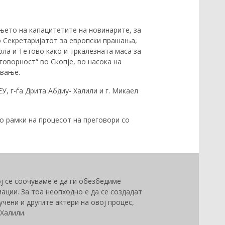
њето на капацитетите на новинарите, за
 Секретаријатот за европски прашања,
ла и Тетово како и тркалезната маса за
говорност“ во Скопје, во насока на
ување.
, г-ѓа Дрита Абдиу- Халили и г. Микаел
о рамки на процесот на преговори со
ј се соочуваме е да ги обезбедиме
ации. За тоа неопходно е да се создадат
учени и другите актери на овој процес,
 Халили.