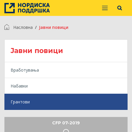
Насловна
Jавни повици
Jавни повици
Вработувања
Набавки
Грантови
CFP 07-2019