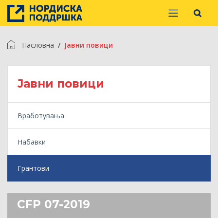
Насловна
Jавни повици
Jавни повици
Вработувања
Набавки
Грантови
CFP 07-2019