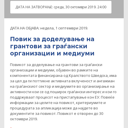
ДАТА НА ЗАТВOРАЊЕ:
среда, 30 октомври 2019. 24:00
ДАТА НА ОБЈАВА:
недела, 1 септември 2019.
Повик за доделување на
грантови за граѓански
организации и медиуми
Повикот за доделување на грантови за граѓански
организации и медиуми, објавен во рамките на
компонентата финансирана од Кралството Шведска, има
за цел да ги поттикне активната вклученост и ангажман
на граѓанскиот сектор и медиумите во организирање на
активности кои се од поширок граѓански интерес и кои го
поддржуваат процесот на пристапување кон ЕУ. Повеќе
информации за целите на повикот, критериумите и
процедурата за апликација може да најдете во
документите за повикот. Повикот е отворен до 30
октомври 2019.