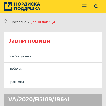
Насловна
Jавни повици
Jавни повици
Вработувања
Набавки
Грантови
VA/2020/B5109/19641