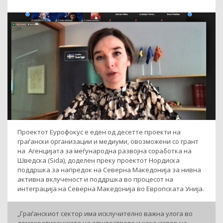
Проектот Еурофокус е еден од десетте проекти на
граѓански организации и медиуми, овозможени со грант
на Агенцијата за меѓународна развојна соработка на
Шведска (Sida), доделен преку проектот Нордиска
поддршка за напредок на Северна Македонија за нивна
активна вклученост и поддршка во процесот на
интеграција на Северна Македонија во Европската Унија.
„Граѓанскиот сектор има исклучително важна улога во