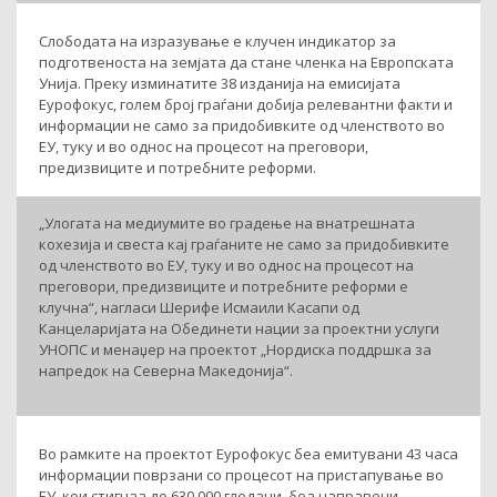
Слободата на изразување е клучен индикатор за
подготвеноста на земјата да стане членка на Европската
Унија. Преку изминатите 38 изданија на емисијата
Еурофокус, голем број граѓани добија релевантни факти и
информации не само за придобивките од членството во
ЕУ, туку и во однос на процесот на преговори,
предизвиците и потребните реформи.
„Улогата на медиумите во градење на внатрешната
кохезија и свеста кај граѓаните не само за придобивките
од членството во ЕУ, туку и во однос на процесот на
преговори, предизвиците и потребните реформи е
клучна“, нагласи Шерифе Исмаили Касапи од
Канцеларијата на Обединети нации за проектни услуги
УНОПС и менаџер на проектот „Нордиска поддршка за
напредок на Северна Македонија“.
Во рамките на проектот Еурофокус беа емитувани 43 часа
информации поврзани со процесот на пристапување во
ЕУ, кои стигнаа до 630.000 гледачи, беа направени