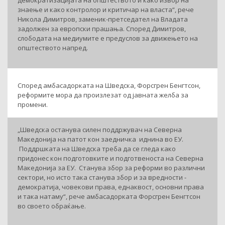
демократизацијата на општеството и како извор на
знаење и како контролор и критичар на власта“, рече
Никола Димитров, заменик-претседател на Владата
задолжен за европски прашања. Според Димитров,
слободата на медиумите е предуслов за движењето на
општеството напред.
Според амбасадорката на Шведска, Форсгрен Бенгтсон,
реформите мора да произлезат од јавната желба за
промени.
„Шведска останува силен поддржувач на Северна
Македонија на патот кон заедничка иднина во ЕУ.
Поддршката на Шведска треба да се гледа како
придонес кон подготовките и подготвеноста на Северна
Македонија за ЕУ. Станува збор за реформи во различни
сектори, но исто така станува збор и за вредности -
демократија, човекови права, еднаквост, основни права
и така натаму“, рече амбасадорката Форсгрен Бенгтсон
во своето обраќање.