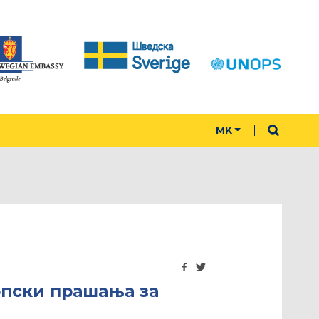
MK
опски прашања за