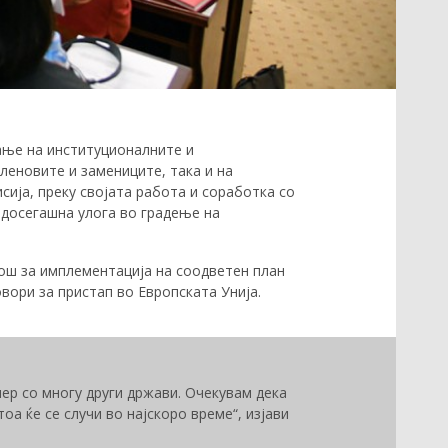
ање на институционалните и
леновите и замениците, така и на
сија, преку својата работа и соработка со
 досегашна улога во градење на
ош за имплементација на соодветен план
вори за пристап во Европската Унија.
ер со многу други држави. Очекувам дека
а ќе се случи во најскоро време“, изјави