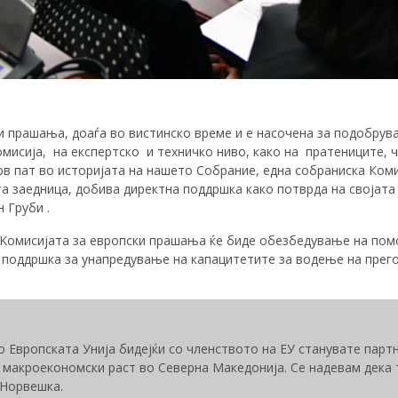
и прашања, доаѓа во вистинско време и е насочена за подобрув
мисија, на експертско и техничко ниво, како на пратениците, ч
прв пат во историјата на нашето Собрание, една собраниска Коми
та заедница, добива директна поддршка како потврда на својата
 Груби .
 Kомисијата за европски прашања ќе биде обезбедување на пом
 поддршка за унапредување на капацитетите за водење на прего
 Европската Унија бидејќи со членството на ЕУ станувате партн
макроекономски раст во Северна Македонија. Се надевам дека то
 Норвешка.