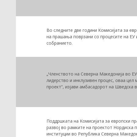
Во следните две години Комисијата за ев
на прашања поврзани со процесите на ЕУ и
собранието.
„Членството на Северна Македонија во ЕУ
лидерство и инклузивен процес, оваа цел 
проект“, изјави амбасадорот на Шведска 
Поддршката на Kомисијата за европски п
развој во рамките на проектот Нордиска 
институции во Република Северна Македон