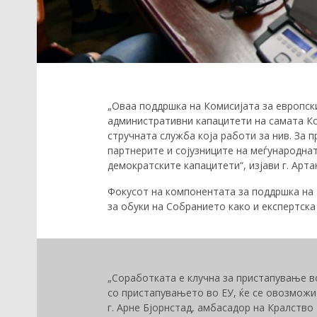
„Оваа поддршка на Комисијата за европск
административни капацитети на самата Ко
стручната служба која работи за нив. За 
партнерите и сојузниците на меѓународна
демократските капацитети“, изјави г. Артан
Фокусот на компонентата за поддршка на
за обуки на Собранието како и експертска
„Соработката е клучна за пристапување во
со пристапувањето во ЕУ, ќе се овозможи 
г. Арне Бјорнстад, амбасадор на Кралство