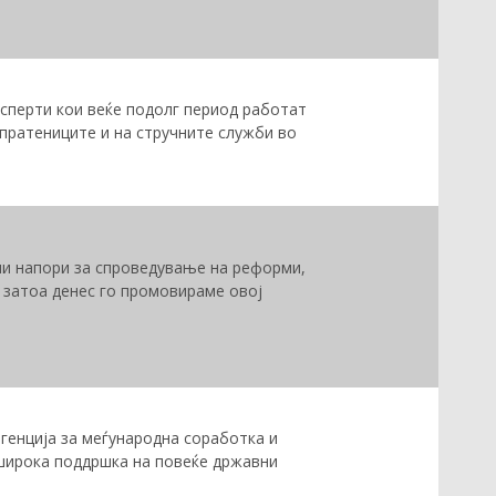
ксперти кои веќе подолг период работат
 пратениците и на стручните служби во
ани напори за спроведување на реформи,
и затоа денес го промовираме овој
генција за меѓународна соработка и
оширока поддршка на повеќе државни