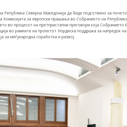
на Република Северна Македонија да биде подготвено за почето
на Комисијата за европски прашања во Собранието на Република 
то во процесот на претпристапни преговори која Собранието ќ
ација во рамките на проектот Нордиска поддршка за напредок н
а за меѓународна соработка и развој.