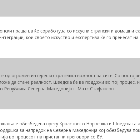
ропски прашања ќе соработува со искусни странски и домашни е
нтеграции, кои своето искуство и експертиза ќе го пренесат на
 е од огромен интерес и стратешка важност за сите. Со постој
може да стане реалност. Шведска ќе ве поддржи во тој процес, 
во Република Северна Македонија г. Матс Стaфансон.
рашања е обезбедена преку Кралството Норвешка и Шведската а
поддршка за напредок на Северна Македонија кој обезбедува п
ија во процесот на пристапни преговори со ЕУ.