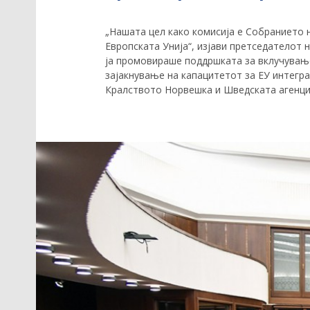
„Нашата цел како комисија е Собранието 
Европската Унија“, изјави претседателот 
ја промовираше поддршката за вклучување
зајакнување на капацитетот за ЕУ интегр
Кралството Норвешка и Шведската агенциј