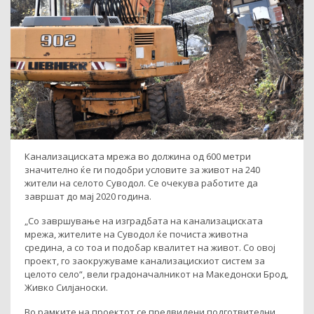
Канализациската мрежа во должина од 600 метри
значително ќе ги подобри условите за живот на 240
жители на селото Суводол. Се очекува работите да
завршат до мај 2020 година.
„Со завршување на изградбата на канализациската
мрежа, жителите на Суводол ќе почиста животна
средина, а со тоа и подобар квалитет на живот. Со овој
проект, го заокружуваме канализацискиот систем за
целото село“, вели градоначалникот на Македонски Брод,
Живко Силјаноски.
Во рамките на проектот се предвидени подготвителни