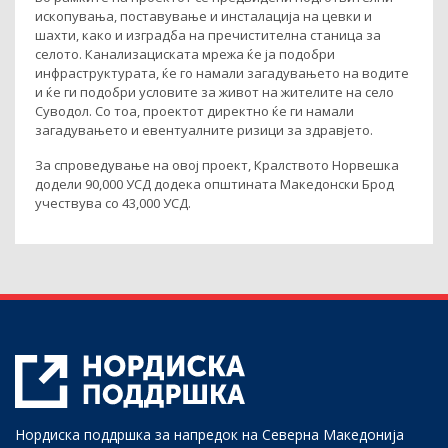
ископувања, поставување и инсталација на цевки и
шахти, како и изградба на пречистителна станица за
селото. Канализациската мрежа ќе ја подобри
инфраструктурата, ќе го намали загадувањето на водите
и ќе ги подобри условите за живот на жителите на село
Суводол. Со тоа, проектот директно ќе ги намали
загадувањето и евентуалните ризици за здравјето.
За спроведување на овој проект, Кралството Норвешка
додели 90,000 УСД додека општината Македонски Брод
учествува со 43,000 УСД.
Нордиска поддршка за напредок на Северна Македонија