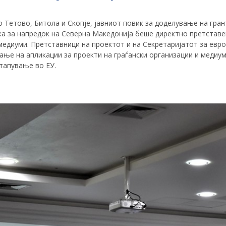
 Тетово, Битола и Скопје, јавниот повик за доделување на гран
а за напредок на Северна Македонија беше директно претставе
 медиуми. Претставници на проектот и на Секретаријатот за евр
ање на апликации за проекти на граѓански организации и медиум
тапување во ЕУ.