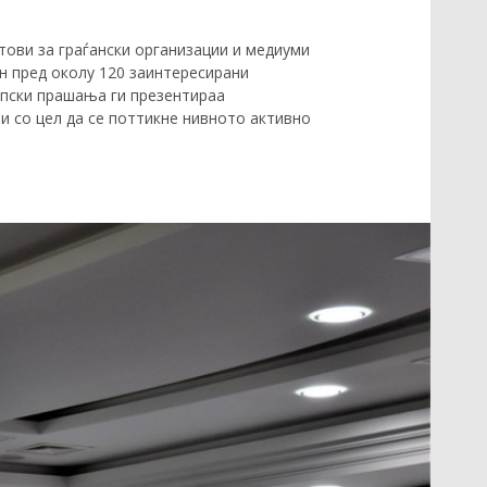
тови за граѓански организации и медиуми
н пред околу 120 заинтересирани
опски прашања ги презентираа
и со цел да се поттикне нивното активно