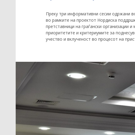
Преку три информативни сесии одржани во
во рамките на проектот Нордиска поддршк
претставници на граѓански организации и
приоритетите и критериумите за поднесув
учество и вклученост во процесот на прис