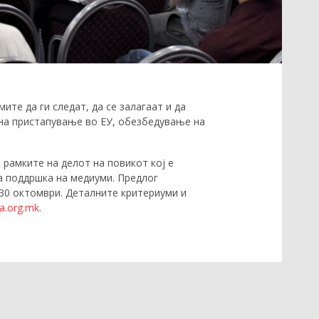
ите да ги следат, да се залагаат и да
 на пристапување во ЕУ, обезбедување на
 рамките на делот на повикот кој е
за поддршка на медиуми. Предлог
 30 октомври. Деталните критериуми и
a.org.mk
.