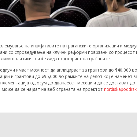
големување на инцијативите на граѓанските организации и медиум
зани со спроведување на клучни реформи поврзани со процесот
ливи политики кои ќе бидат од корист на граѓаните.
едиуми имаат можност да аплицираат за грантови до $40,000 во
ации и грантови до $95,000 во рамките на делот кој е наменет 
плементација од осум до дванаесет месеци и да се достават до
 може да се најдат на веб страната на проектот
nordiskapoddrsk