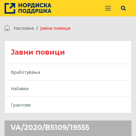
Насловна
Jавни повици
Jавни повици
Вработувања
Набавки
Грантови
VA/2020/B5109/19555