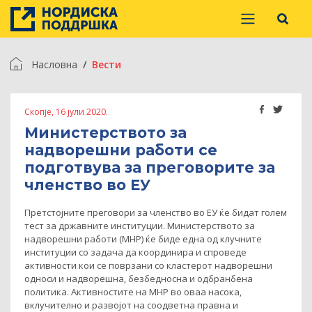
Насловна
Вести
Скопје, 16 јули 2020.
Министерството за
надворешни работи се
подготвува за преговорите за
членство во ЕУ
Претстојните преговори за членство во ЕУ ќе бидат голем
тест за државните институции. Министерството за
надворешни работи (МНР) ќе биде една од клучните
институции со задача да координира и спроведе
активности кои се поврзани со кластерот надворешни
односи и надворешна, безбедносна и одбранбена
политика. Активностите на МНР во оваа насока,
вклучително и развојот на соодветна правна и