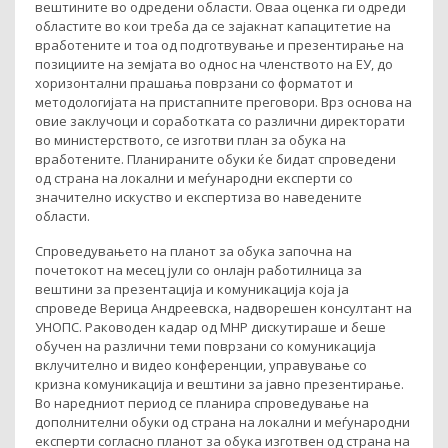
вештините во одредени области. Оваа оценка ги одреди
областите во кои треба да се зајакнат капацитетие на
вработените и тоа од подготвување и презентирање на
позициите на земјата во однос на членството на ЕУ, до
хоризонтални прашања поврзани со форматот и
методологијата на пристапните преговори. Врз основа на
овие заклучоци и соработката со различни директорати
во министерството, се изготви план за обука на
вработените. Планираните обуки ќе бидат спроведени
од страна на локални и меѓународни експерти со
значително искуство и експертиза во наведените
области.
Спроведувањето на планот за обука започна на
почетокот на месец јули со онлајн работилница за
вештини за презентација и комуникација која ја
спроведе Верица Андреевска, надворешен консултант на
УНОПС. Раководен кадар од МНР дискутираше и беше
обучен на различни теми поврзани со комуникација
вклучително и видео конференции, управување со
кризна комуникација и вештини за јавно презентирање.
Во наредниот период се планира спроведување на
дополнителни обуки од страна на локални и меѓународни
експерти согласно планот за обука изготвен од страна на